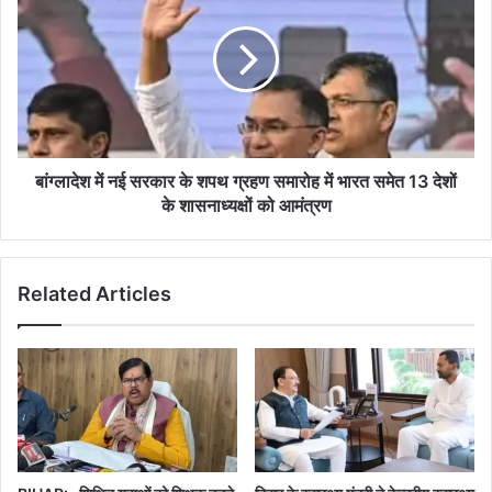
नई
सरकार
के
शपथ
ग्रहण
समारोह
में
भारत
बांग्लादेश में नई सरकार के शपथ ग्रहण समारोह में भारत समेत 13 देशों
समेत
के शासनाध्यक्षों को आमंत्रण
13
देशों
के
Related Articles
शासनाध्यक्षों
को
आमंत्रण