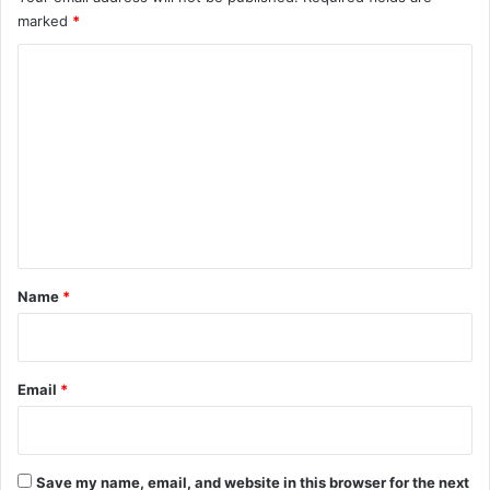
marked
*
C
o
m
m
e
n
t
*
Name
*
Email
*
Save my name, email, and website in this browser for the next