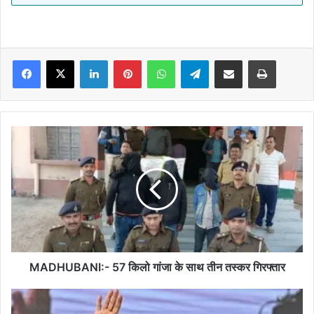
Facebook
X
LinkedIn
Pinterest
WhatsApp
Telegram
Share via Email
Print
MADHUBANI:-
57
किलो
गांजा
के
साथ
तीन
तस्कर
गिरफ्तार
MADHUBANI:- 57 किलो गांजा के साथ तीन तस्कर गिरफ्तार
बांग्लादेश
में