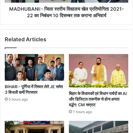
का
निबंधन
MADHUBANI:- जिला स्तरीय विद्यालय खेल प्रतियोगिता 2021-
10
22 का निबंधन 10 दिसम्बर तक कराना अनिवार्य
दिसम्बर
तक
कराना
Related Articles
अनिवार्य
BIHAR:- पूर्णिया में रिश्वत लेते JE समेत
3 बिजली कर्मी गिरफ्तार
बिहार के विधायकों एवं विधान पार्षदों का AI
और डिजिटल तकनीक से होगा क्षमता
5 hours ago
वर्द्धन: CM सम्राट
7 hours ago