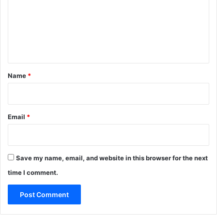
m
m
e
n
t
*
Name
*
Email
*
Save my name, email, and website in this browser for the next
time I comment.