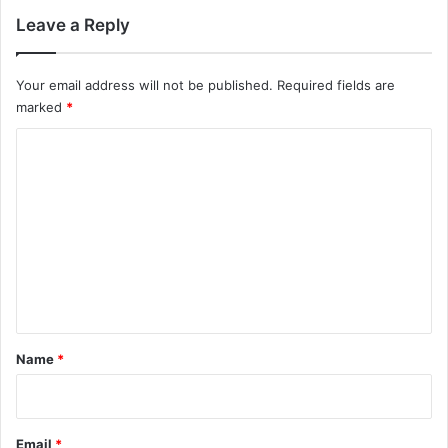
Leave a Reply
Your email address will not be published.
Required fields are
marked
*
C
o
m
m
e
n
t
*
Name
*
Email
*