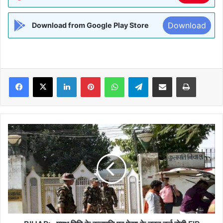
Download
Download from Google Play Store
Facebook
X
LinkedIn
Pinterest
WhatsApp
Telegram
Share via Email
Print
BIHAR:-
मगध
विवि
के
कुलपति
पर
फेमा
के
तहत
दर्ज