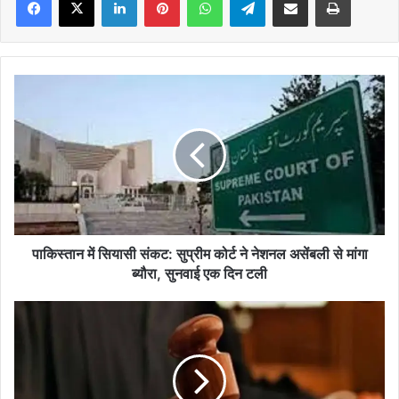
पाकिस्तान
में
सियासी
संकट:
सुप्रीम
कोर्ट
ने
नेशनल
असेंबली
से
पाकिस्तान में सियासी संकट: सुप्रीम कोर्ट ने नेशनल असेंबली से मांगा
मांगा
ब्यौरा, सुनवाई एक दिन टली
ब्यौरा,
सुनवाई
पति
एक
की
दिन
हत्या
टली
में
पत्नी-