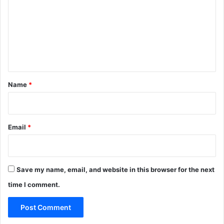
m
m
e
n
t
*
Name
*
Email
*
Save my name, email, and website in this browser for the next
time I comment.