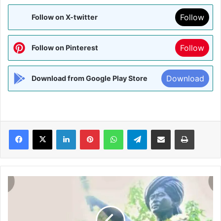
Follow
Follow on X-twitter
Follow
Follow on Pinterest
Download
Download from Google Play Store
Facebook
X
LinkedIn
Pinterest
WhatsApp
Telegram
Share via Email
Print
देश
के
समग्र
विकास