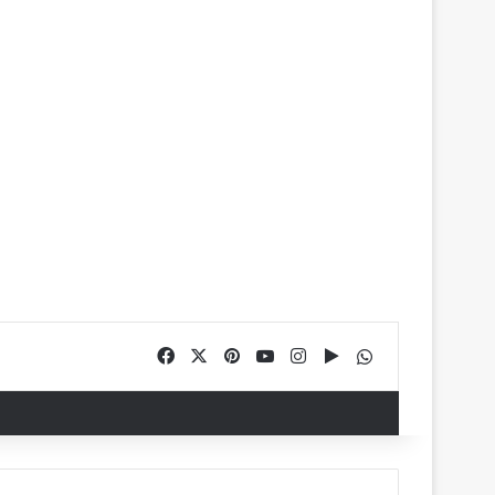
Facebook
X
Pinterest
YouTube
Instagram
Google Play
WhatsApp