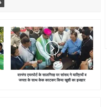
दरभंगा
एयरपोर्ट
के
सालगिरह
पर
सांसद
ने
यात्रियों
व
जनता
दरभंगा एयरपोर्ट के सालगिरह पर सांसद ने यात्रियों व
के
जनता के साथ केक काटकर किया खुशी का इजहार
साथ
केक
काटकर
किया
खुशी