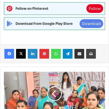
Follow
Follow on Pinterest
Download
Download from Google Play Store
Facebook
X
LinkedIn
Pinterest
WhatsApp
Telegram
Share via Email
Print
महिलाओं
को
मौलिक
अधिकार
के
प्रति
जागरूकता