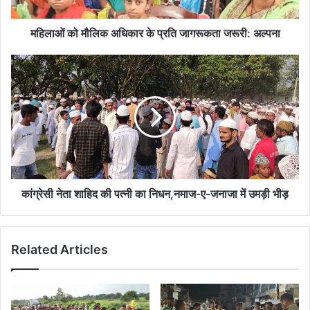
जरूरी:
अल्पना
महिलाओं को मौलिक अधिकार के प्रति जागरूकता जरूरी: अल्पना
कांग्रेसी
नेता
शाहिद
की
पत्नी
का
निधन,नमाज-
ए-
जनाजा
में
कांग्रेसी नेता शाहिद की पत्नी का निधन,नमाज-ए-जनाजा में उमड़ी भीड़
उमड़ी
भीड़
Related Articles