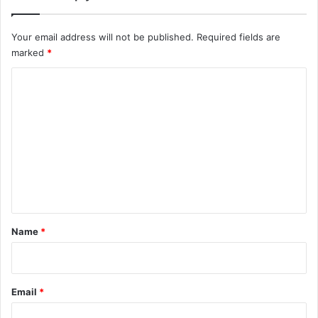
Your email address will not be published.
Required fields are
marked
*
C
o
m
m
e
n
t
*
Name
*
Email
*