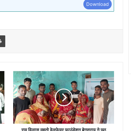
Download
l
Print
राम
विलास
महतो
वेलफेयर
फाउंडेशन
बेगूसराय
ने
छठ
व्रतियों
बीच
राम विलास महतो वेलफेयर फाउंडेशन बेगूसराय ने छठ