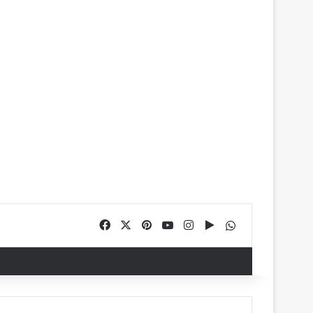
Facebook
X
Pinterest
YouTube
Instagram
Google Play
WhatsApp