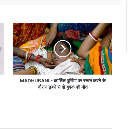
MADHUBANI:-
कार्तिक
पुर्णिमा
पर
स्नान
करने
के
दौरान
डूबने
से
MADHUBANI:- कार्तिक पुर्णिमा पर स्नान करने के
दो
दौरान डूबने से दो युवक की मौत
युवक
की
मौत