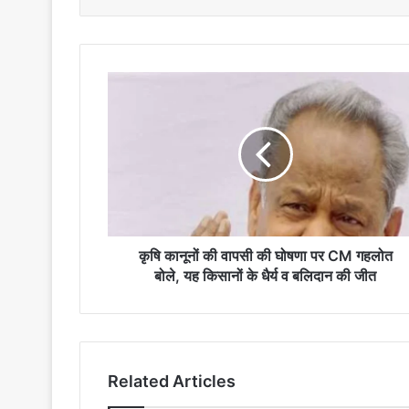
कृषि
कानूनों
की
वापसी
की
घोषणा
पर
CM
गहलोत
बोले,
कृषि कानूनों की वापसी की घोषणा पर CM गहलोत
यह
बोले, यह किसानों के धैर्य व बलिदान की जीत
किसानों
के
धैर्य
व
बलिदान
Related Articles
की
जीत