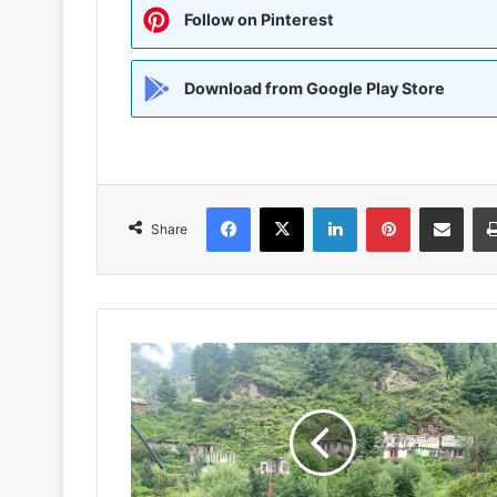
Follow on Pinterest
Download from Google Play Store
Facebook
X
LinkedIn
Pinterest
Share via Emai
Share
हिमाचल
में
भूस्खलन
से
65
सड़कें
बंद,