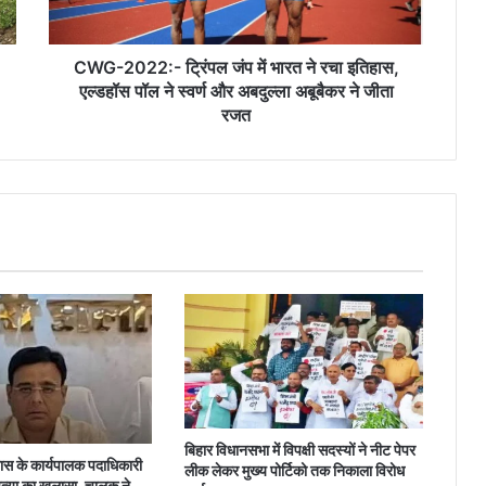
रचा
इतिहास,
एल्डहॉस
CWG-2022:- ट्रिंपल जंप में भारत ने रचा इतिहास,
पॉल
एल्डहॉस पॉल ने स्वर्ण और अबदुल्ला अबूबैकर ने जीता
ने
रजत
स्वर्ण
और
अबदुल्ला
अबूबैकर
ने
जीता
रजत
बिहार विधानसभा में विपक्षी सदस्यों ने नीट पेपर
 के कार्यपालक पदाधिकारी
लीक लेकर मुख्य पोर्टिको तक निकाला विरोध
त्या का खुलासा, चालक ने