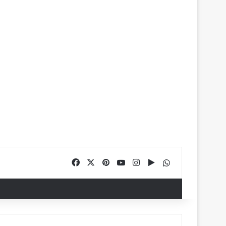
Facebook
X
Pinterest
YouTube
Instagram
Google Play
WhatsApp