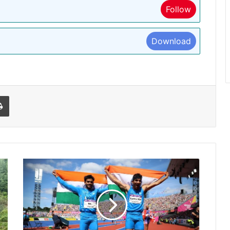
Follow
Download
l
Print
CWG-
2022:-
ट्रिंपल
जंप
में
भारत
ने