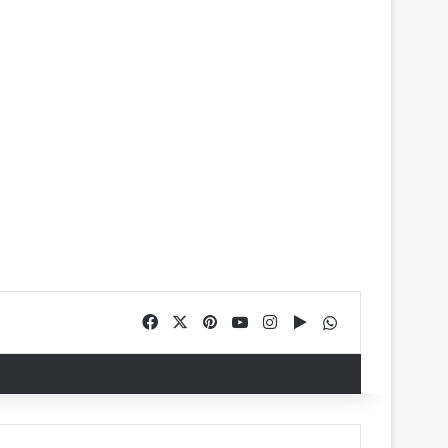
Facebook
X
Pinterest
YouTube
Instagram
Google Play
WhatsApp