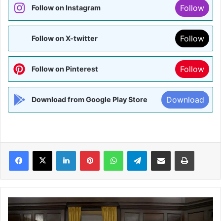
Follow
Follow on Instagram
Follow
Follow on X-twitter
Follow
Follow on Pinterest
Download
Download from Google Play Store
Facebook
X
LinkedIn
Pinterest
WhatsApp
Telegram
Share via Email
Print
नवनिर्वाचित
राज्यसभा