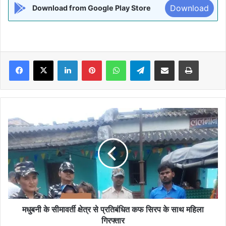
Download
Download from Google Play Store
Facebook
X
LinkedIn
Pinterest
WhatsApp
Telegram
Share via Email
Print
मधुबनी
के
सीमावर्ती
क्षेत्र
से
प्रतिबंधित
कफ
सिरप
के
साथ
मधुबनी के सीमावर्ती क्षेत्र से प्रतिबंधित कफ सिरप के साथ महिला
महिला
गिरफ्तार