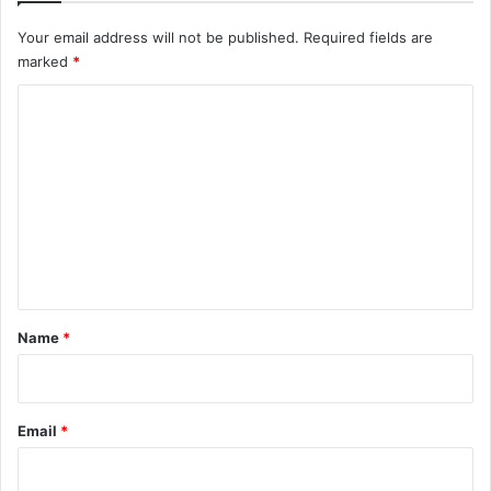
Your email address will not be published.
Required fields are
marked
*
C
o
m
m
e
n
t
*
Name
*
Email
*