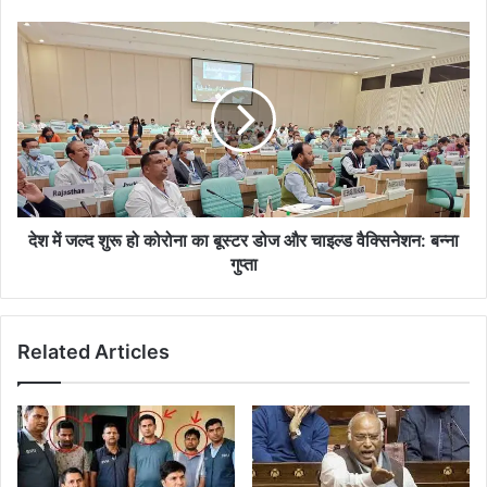
गिरफ्तार
देश
में
जल्द
शुरू
हो
कोरोना
का
बूस्टर
डोज
और
देश में जल्द शुरू हो कोरोना का बूस्टर डोज और चाइल्ड वैक्सिनेशन: बन्ना
चाइल्ड
गुप्ता
वैक्सिनेशन:
बन्ना
गुप्ता
Related Articles