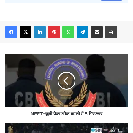
Facebook
X
LinkedIn
Pinterest
WhatsApp
Telegram
Share via Email
Print
NEET-
यूजी
पेपर
लीक
मामले
में
5
गिरफ्तार
NEET-यूजी पेपर लीक मामले में 5 गिरफ्तार
कोहली
की