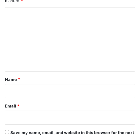
marked
*
C
o
m
m
e
n
t
*
Name
*
Email
*
Save my name, email, and website in this browser for the next