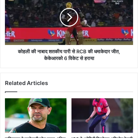
नाबाद
शतकीय
पारी
से
RCB
की
धमाकेदार
जीत,
कोहली की नाबाद शतकीय पारी से RCB की धमाकेदार जीत,
केकेआरको
केकेआरको 6 विकेट से हराया
6
विकेट
से
Related Articles
हराया