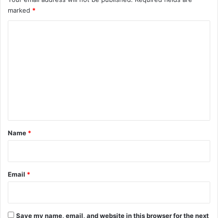
marked
*
C
o
m
m
e
n
t
*
Name
*
Email
*
Save my name, email, and website in this browser for the next