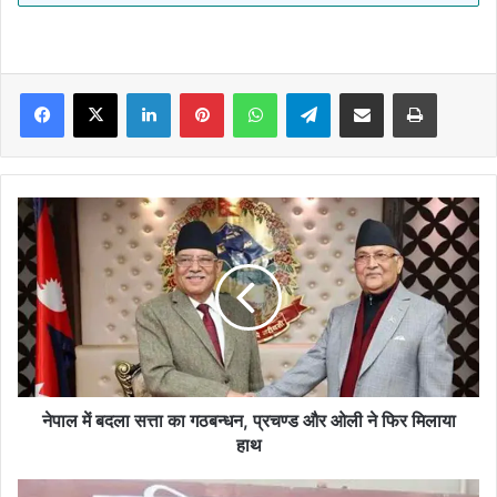
Facebook
X
LinkedIn
Pinterest
WhatsApp
Telegram
Share via Email
Print
नेपाल
में
बदला
सत्ता
का
गठबन्धन,
प्रचण्ड
और
ओली
ने
नेपाल में बदला सत्ता का गठबन्धन, प्रचण्ड और ओली ने फिर मिलाया
फिर
हाथ
मिलाया
हाथ
MADHUBANI:-