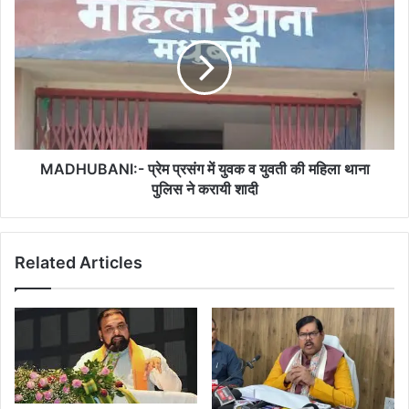
प्रेम
प्रसंग
में
युवक
व
युवती
की
महिला
थाना
MADHUBANI:- प्रेम प्रसंग में युवक व युवती की महिला थाना
पुलिस
पुलिस ने करायी शादी
ने
करायी
शादी
Related Articles