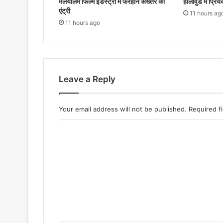
मलयालम फिल्म इंडस्ट्री में फरहान अख्तर की
हॉलीवुड में प्रिय
एंट्री
11 hours ag
11 hours ago
Leave a Reply
Your email address will not be published.
Required f
C
o
m
m
e
n
t