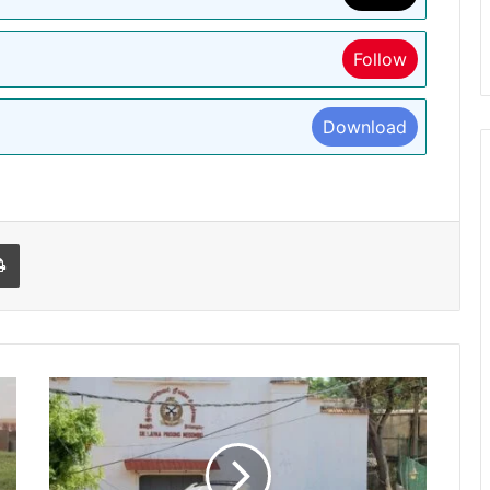
Follow
Download
l
Print
श्रीलंका
की
नेगोम्बो
जेल
में