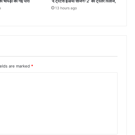
ंका चोपड़ा की नई पारी
‘द ट्रेटर्स इंडिया सीजन-2’ का ट्रेलर रिलीज,
o
13 hours ago
ields are marked
*