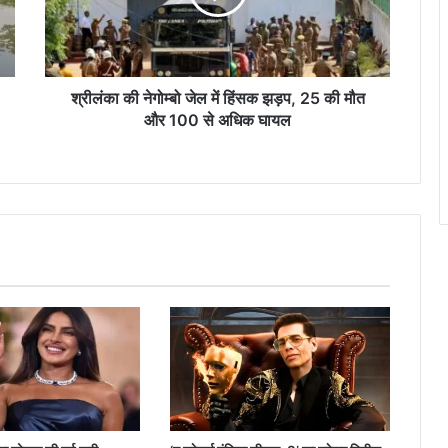
हिंसक
झड़प,
25
की
मौत
श्रीलंका की नेगोम्बो जेल में हिंसक झड़प, 25 की मौत
और
और 100 से अधिक घायल
100
से
अधिक
घायल