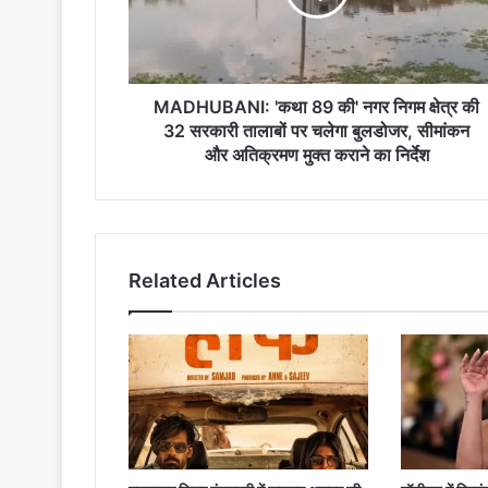
निगम
क्षेत्र
की
32
सरकारी
MADHUBANI: 'कथा 89 की' नगर निगम क्षेत्र की
तालाबों
32 सरकारी तालाबों पर चलेगा बुलडोजर, सीमांकन
पर
और अतिक्रमण मुक्त कराने का निर्देश
चलेगा
बुलडोजर,
सीमांकन
और
अतिक्रमण
Related Articles
मुक्त
कराने
का
निर्देश