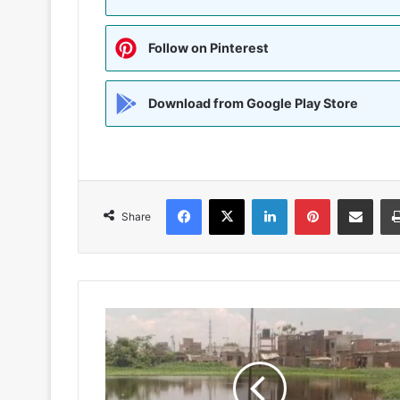
Follow on Pinterest
Download from Google Play Store
Facebook
X
LinkedIn
Pinterest
Share via Emai
Share
MADHUBANI:
'कथा
89
की'
नगर