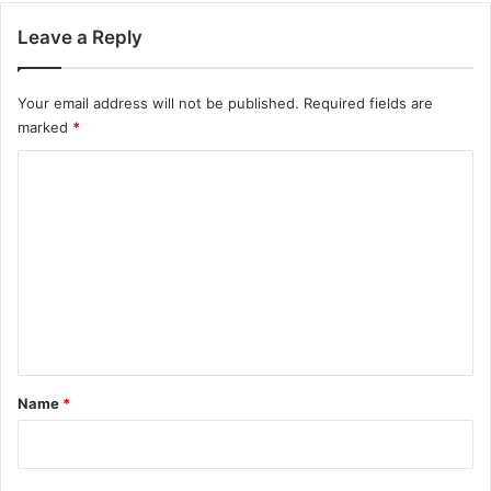
Leave a Reply
Your email address will not be published.
Required fields are
marked
*
C
o
m
m
e
n
t
*
Name
*