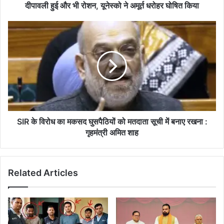
घोषित
दीपावली हुई और भी रोशन, यूनेस्को ने अमूर्त धरोहर घोषित किया
किया
SIR
के
विरोध
का
मकसद
घुसपैठियों
को
मतदाता
सूची
में
SIR के विरोध का मकसद घुसपैठियों को मतदाता सूची में बनाए रखना :
बनाए
गृहमंत्री अमित शाह
रखना
:
गृहमंत्री
Related Articles
अमित
शाह