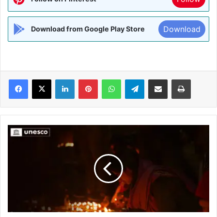
Download
Download from Google Play Store
Facebook
X
LinkedIn
Pinterest
WhatsApp
Telegram
Share via Email
Print
दीपावली
हुई
और
भी
रोशन,
यूनेस्को
ने
अमूर्त
धरोहर