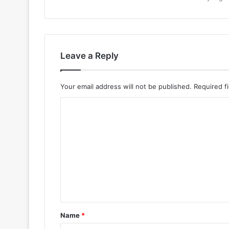
Leave a Reply
Your email address will not be published.
Required f
C
o
m
m
e
n
t
*
Name
*