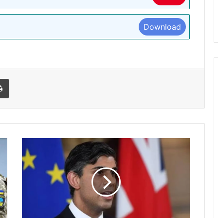
Download
l
Print
ब्रिटिश
PM
ऋषि
सुनक
ने
राजनीति
में
बढ़ती