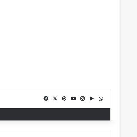
Facebook
X
Pinterest
YouTube
Instagram
Google Play
WhatsApp