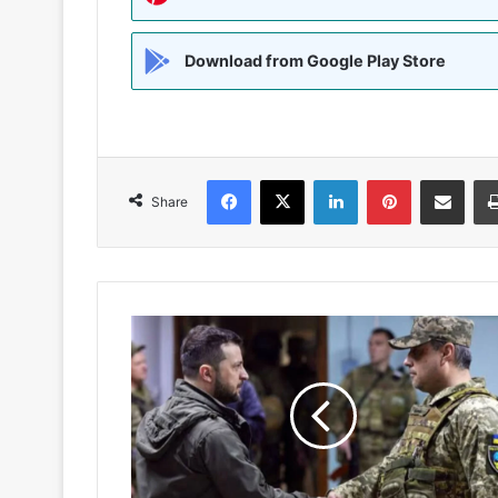
Download from Google Play Store
Facebook
X
LinkedIn
Pinterest
Share via Emai
Share
रूस
से
युद्ध
में
अबतक
यूक्रेन
के
31