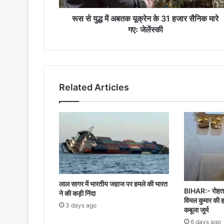
हजार
सैनिक
रूस से युद्ध में अबतक यूक्रेन के 31 हजार सैनिक मारे
मारे
गएः जेलेंस्की
गएः
जेलेंस्की
Related Articles
लाल सागर में भारतीय जहाज पर हमले की भारत
BIHAR:- रोहतास
ने की कड़ी निंदा
विमल कुमार की ह
3 days ago
कबूला जुर्म
6 days ago