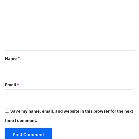
o
m
m
e
n
t
*
Name
*
Email
*
Save my name, email, and website in this browser for the next
time I comment.