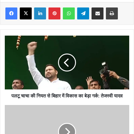
Facebook
X
LinkedIn
Pinterest
WhatsApp
Telegram
Share via Email
Print
पलटू
चाचा
की
नियत
से
बिहार
में
विकास
का
बेड़ा
पलटू चाचा की नियत से बिहार में विकास का बेड़ा गर्क: तेजस्वी यादव
गर्क:
तेजस्वी
What
यादव
you
should
Know
Before