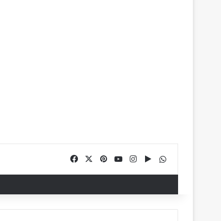
Facebook
X
Pinterest
YouTube
Instagram
Google Play
WhatsApp