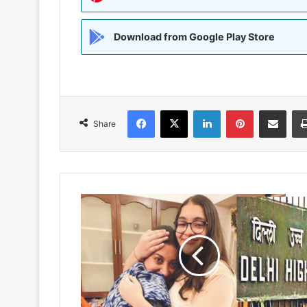
Download from Google Play Store
Facebook
X
LinkedIn
Pinterest
Share via Emai
Share
गोवा
बार
विवाद
पर
हाईकोर्ट
की
टिप्पणी-
स्मृति