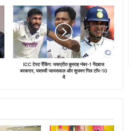
ICC
टेस्ट
रैंकिंग:
जसप्रीत
बुमराह
नंबर-1
गेंदबाज
बरकरार,
यशस्वी
जायसवाल
ICC टेस्ट रैंकिंग: जसप्रीत बुमराह नंबर-1 गेंदबाज
और
बरकरार, यशस्वी जायसवाल और शुभमन गिल टॉप-10
शुभमन
में
गिल
टॉप-10
में