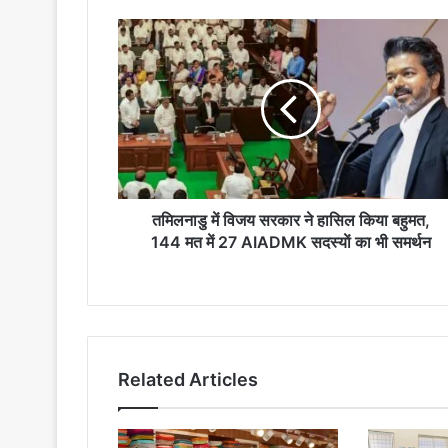
तमिलनाडु
में
विजय
सरकार
ने
हासिल
किया
बहुमत,
144
मत
तमिलनाडु में विजय सरकार ने हासिल किया बहुमत,
में
144 मत में 27 AIADMK सदस्याें का भी समर्थन
27
AIADMK
सदस्याें
का
भी
समर्थन
Related Articles