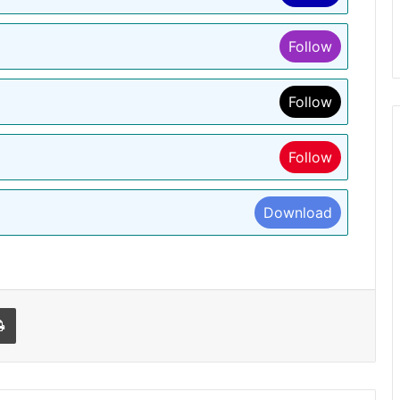
Follow
Follow
Follow
Download
l
Print