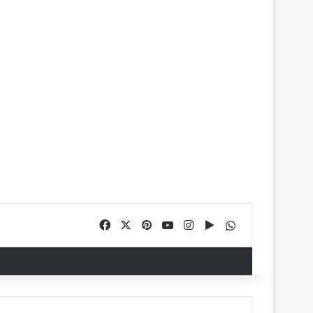
Facebook
X
Pinterest
YouTube
Instagram
Google Play
WhatsApp