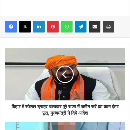
Facebook
X
LinkedIn
Pinterest
WhatsApp
Telegram
Share via Email
Print
बिहार
में
स्पेशल
ड्राइव
चलाकर
पूरे
राज्य
में
जमीन
सर्वे
बिहार में स्पेशल ड्राइव चलाकर पूरे राज्य में जमीन सर्वे का काम हाेगा
का
पूरा, मुख्यमंत्री ने दिये आदेश
काम
हाेगा
मधुबनी
पूरा,