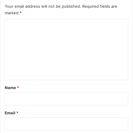
Your email address will not be published.
Required fields are
marked
*
C
o
m
m
e
n
t
*
Name
*
Email
*