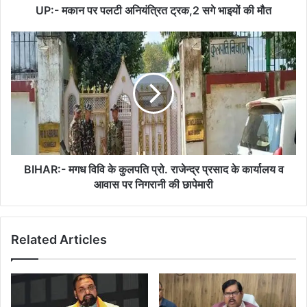
मौत
UP:- मकान पर पलटी अनियंत्रित ट्रक,2 सगे भाइयों की मौत
BIHAR:-
मगध
विवि
के
कुलपति
प्रो.
राजेन्द्र
प्रसाद
के
कार्यालय
BIHAR:- मगध विवि के कुलपति प्रो. राजेन्द्र प्रसाद के कार्यालय व
व
आवास पर निगरानी की छापेमारी
आवास
पर
निगरानी
Related Articles
की
छापेमारी