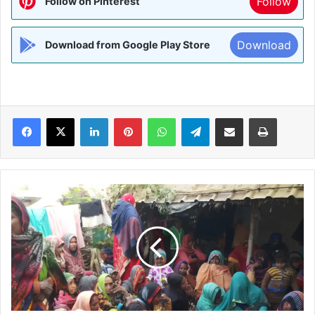
Follow
Follow on Pinterest
Download
Download from Google Play Store
Facebook
X
LinkedIn
Pinterest
WhatsApp
Telegram
Share via Email
Print
UP:-
मकान
पर
पलटी
अनियंत्रित
ट्रक,2
सगे
भाइयों
की