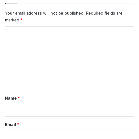
Your email address will not be published.
Required fields are
marked
*
C
o
m
m
e
n
t
*
Name
*
Email
*