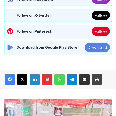
Follow
Follow on X-twitter
Follow
Follow on Pinterest
Download
Download from Google Play Store
Facebook
X
LinkedIn
Pinterest
WhatsApp
Telegram
Share via Email
Print
केंद्र
सरकार
ने