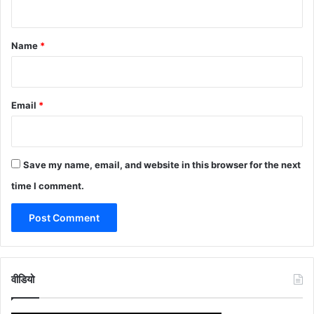
t
*
Name
*
Email
*
Save my name, email, and website in this browser for the next
time I comment.
वीडियो