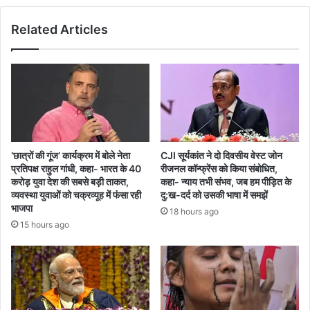
परियोजनाओं
Related Articles
का
शुभारंभ,
कहा-
TMC का
मतलब
है
तू,
मैं
और
‘छात्रों की गूंज’ कार्यक्रम में बोले नेता
CJI सूर्यकांत ने दो दिवसीय वेस्ट जोन
करप्शन
प्रतिपक्ष राहुल गांधी, कहा- भारत के 40
रीजनल कॉन्फ्रेंस को किया संबोधित,
करोड़ युवा देश की सबसे बड़ी ताकत,
कहा- न्याय तभी संभव, जब हम पीड़ित के
व्यवस्था युवाओं को चक्रव्यूह में फंसा रही
दु:ख-दर्द को उसकी भाषा में समझें
भाजपा
18 hours ago
15 hours ago