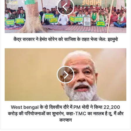
हेमंत
सोरेन
को
साजिश
के
तहत
भेजा
केंद्र सरकार ने हेमंत सोरेन को साजिश के तहत भेजा जेल: झामुमो
जेल:
झामुमो
West
bengal
के
दो
दिवसीय
दौरे
में
PM
मोदी
ने
West bengal के दो दिवसीय दौरे में PM मोदी ने किया 22,200
किया
करोड़ की परियोजनाओं का शुभारंभ, कहा-TMC का मतलब है तू, मैं और
22,200
करप्शन
करोड़
की