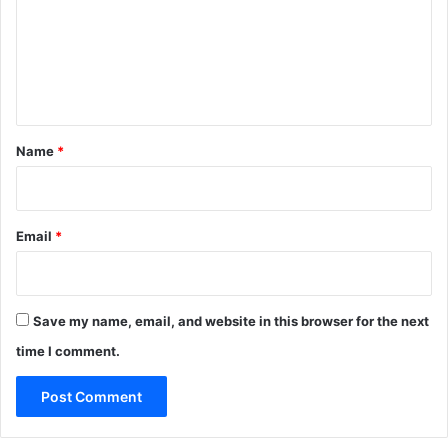
m
e
n
t
*
Name
*
Email
*
Save my name, email, and website in this browser for the next
time I comment.