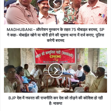
तहत
75
मोबाइल
बरामद,
SP
ने
MADHUBANI:- ऑपरेशन मुस्कान के तहत 75 मोबाइल बरामद, SP
कहा-
ने कहा- मोबाईल खोने या चोरी होने की सूचना थाना में दर्ज कराए, पुलिस
मोबाईल
करेगी बरामद
खोने
या
BJP
चोरी
देश
होने
में
की
नफरत
सूचना
की
थाना
राजनीति
में
कर
दर्ज
देश
कराए,
को
पुलिस
तोड़ने
BJP देश में नफरत की राजनीति कर देश को तोड़ने की कोशिश हो रही
करेगी
की
हैः माकपा
बरामद
कोशिश