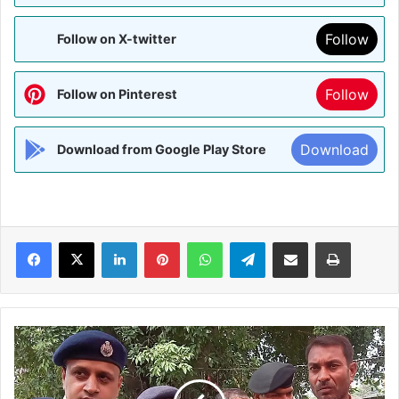
Follow
Follow on X-twitter
Follow
Follow on Pinterest
Download
Download from Google Play Store
Facebook
X
LinkedIn
Pinterest
WhatsApp
Telegram
Share via Email
Print
MADHUBANI:-
ऑपरेशन
मुस्कान
के