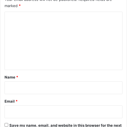
marked
*
C
o
m
m
e
n
t
*
Name
*
Email
*
Save my name, email, and website in this browser for the next