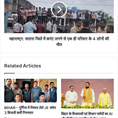
में
करंट
लगने
से
एक
ही
परिवार
महाराष्ट्र: सतारा जिले में करंट लगने से एक ही परिवार के 4 लोगों की
के
मौत
4
लोगों
की
Related Articles
मौत
BIHAR:- पूर्णिया में रिश्वत लेते JE समेत
3 बिजली कर्मी गिरफ्तार
बिहार के विधायकों एवं विधान पार्षदों का AI