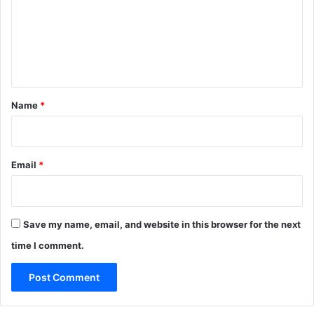
m
e
n
t
*
Name
*
Email
*
Save my name, email, and website in this browser for the next
time I comment.