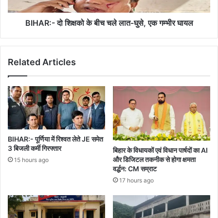
घुसे,
47
एक
बजे
गम्भीर
BIHAR:- दो शिक्षको के बीच चले लात-घुसे, एक गम्भीर घायल
जयनगर
घायल
से
खुलेगी
Related Articles
BIHAR:- पूर्णिया में रिश्वत लेते JE समेत
3 बिजली कर्मी गिरफ्तार
बिहार के विधायकों एवं विधान पार्षदों का AI
और डिजिटल तकनीक से होगा क्षमता
15 hours ago
वर्द्धन: CM सम्राट
17 hours ago