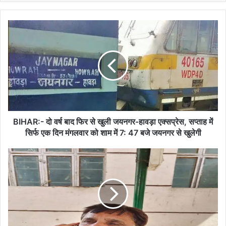
BIHAR:-
दो
वर्ष
बाद
फिर
से
खुली
जयनगर-
हावड़ा
एक्सप्रेस,
BIHAR:- दो वर्ष बाद फिर से खुली जयनगर-हावड़ा एक्सप्रेस, सप्ताह में
सप्ताह
सिर्फ एक दिन मंगलवार को शाम में 7: 47 बजे जयनगर से खुलेगी
में
सिर्फ
BIHAR:-
एक
दो
दिन
शिक्षको
मंगलवार
के
को
बीच
शाम
चले
में
लात-
7: