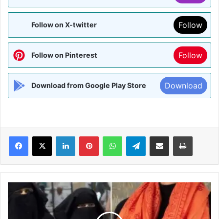
Follow
Follow on X-twitter
Follow
Follow on Pinterest
Download
Download from Google Play Store
Facebook
X
LinkedIn
Pinterest
WhatsApp
Telegram
Share via Email
Print
कर्नाटक
सरकार
की
शिक्षण