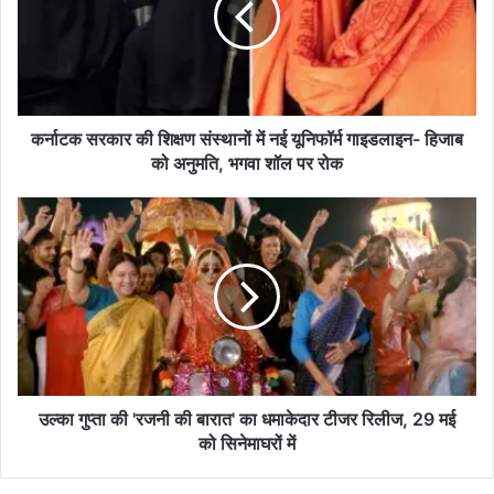
संस्थानों
में
नई
यूनिफॉर्म
गाइडलाइन-
हिजाब
कर्नाटक सरकार की शिक्षण संस्थानों में नई यूनिफॉर्म गाइडलाइन- हिजाब
को
को अनुमति, भगवा शॉल पर रोक
अनुमति,
भगवा
उल्का
शॉल
गुप्ता
पर
की
रोक
'रजनी
की
बारात'
का
धमाकेदार
टीजर
रिलीज,
उल्का गुप्ता की 'रजनी की बारात' का धमाकेदार टीजर रिलीज, 29 मई
29
को सिनेमाघरों में
मई
को