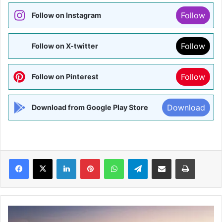
Follow
Follow on Instagram
Follow
Follow on X-twitter
Follow
Follow on Pinterest
Download
Download from Google Play Store
Facebook
X
LinkedIn
Pinterest
WhatsApp
Telegram
Share via Email
Print
खराब
मौसम