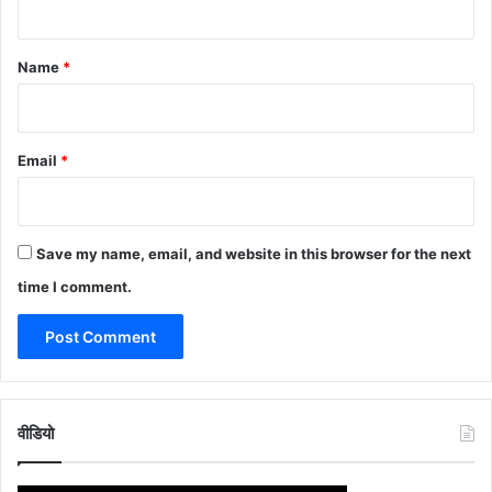
t
*
Name
*
Email
*
Save my name, email, and website in this browser for the next
time I comment.
वीडियो