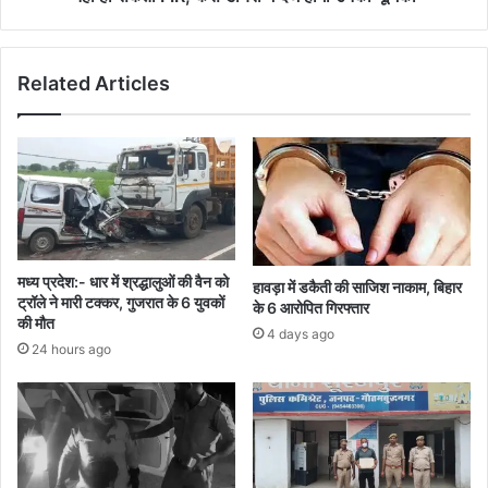
हो
सकती
FIR,
Related Articles
केस
डायरी
में
दर्ज
होगी
उनकी
भूमिका
मध्य प्रदेश:- धार में श्रद्धालुओं की वैन को
हावड़ा में डकैती की साजिश नाकाम, बिहार
ट्रॉले ने मारी टक्कर, गुजरात के 6 युवकों
के 6 आरोपित गिरफ्तार
की मौत
4 days ago
24 hours ago