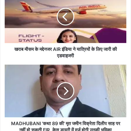
के
मद्देनजर
AIR
इंडिया
ने
यात्रियों
के
लिए
खराब मौसम के मद्देनजर AIR इंडिया ने यात्रियों के लिए जारी की
जारी
एडवाइजरी
की
एडवाइजरी
MADHUBANI
'कथा
89
की'
मृत
जमीन
विक्रेता
दिलीप
साह
पर
MADHUBANI 'कथा 89 की' मृत जमीन विक्रेता दिलीप साह पर
नहीं
नहीं हो सकती FIR, केस डायरी में दर्ज होगी उनकी भूमिका