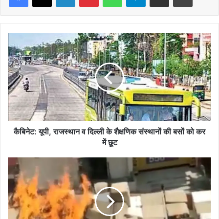
कैबिनेट:
यूपी,
राजस्थान
व
दिल्ली
के
शैक्षणिक
संस्थानों
की
बसों
कैबिनेट: यूपी, राजस्थान व दिल्ली के शैक्षणिक संस्थानों की बसों को कर
को
में छूट
कर
में
BIHAR:-
छूट
मोतिहारी
में
चलती
ट्रक
में