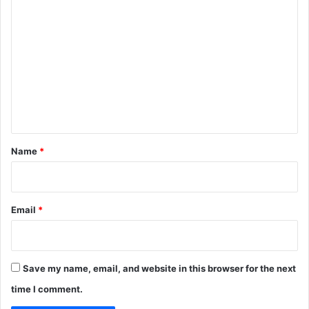
C
o
m
m
e
n
t
*
Name
*
Email
*
Save my name, email, and website in this browser for the next
time I comment.