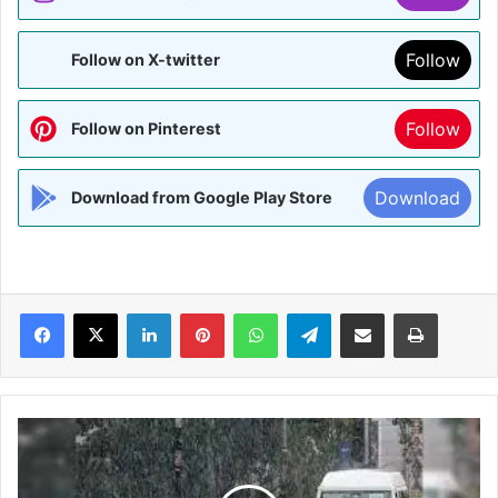
Follow
Follow on X-twitter
Follow
Follow on Pinterest
Download
Download from Google Play Store
Facebook
X
LinkedIn
Pinterest
WhatsApp
Telegram
Share via Email
Print
BIHAR:-
पूर्वी
व