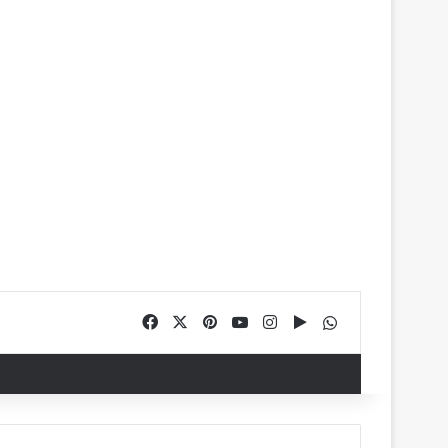
Facebook
X
Pinterest
YouTube
Instagram
Google Play
WhatsApp