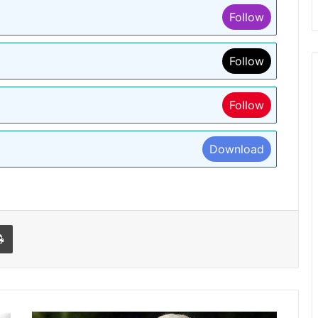
Follow
Follow
Follow
Download
l
Print