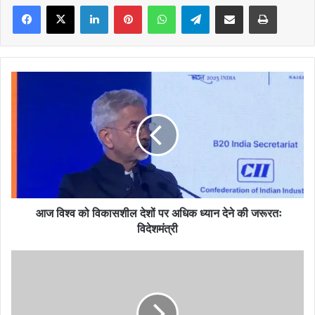
Facebook
X
LinkedIn
Pinterest
WhatsApp
Telegram
Share via Email
Print
आज
विश्व
को
विकासशील
देशों
पर
अधिक
ध्यान
देने
की
आज विश्व को विकासशील देशों पर अधिक ध्यान देने की जरूरतः
जरूरतः
विदेशमंत्री
विदेशमंत्री
What
Makes
Slavic
Women