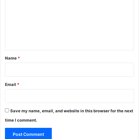
o
m
m
e
n
t
*
Name
*
Email
*
Save my name, email, and website in this browser for the next
time I comment.