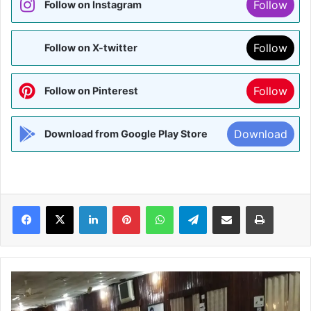
Follow
Follow on Instagram
Follow
Follow on X-twitter
Follow
Follow on Pinterest
Download
Download from Google Play Store
Facebook
X
LinkedIn
Pinterest
WhatsApp
Telegram
Share via Email
Print
BIHAR:-
होटल
में