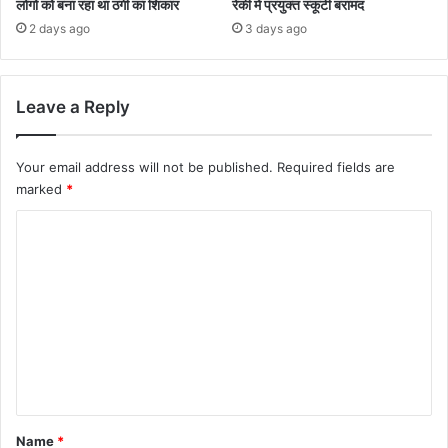
लोगों को बना रहा था ठगी का शिकार
रेकी में प्रयुक्त स्कूटी बरामद
2 days ago
3 days ago
Leave a Reply
Your email address will not be published.
Required fields are
marked
*
C
o
m
m
e
n
t
*
Name
*