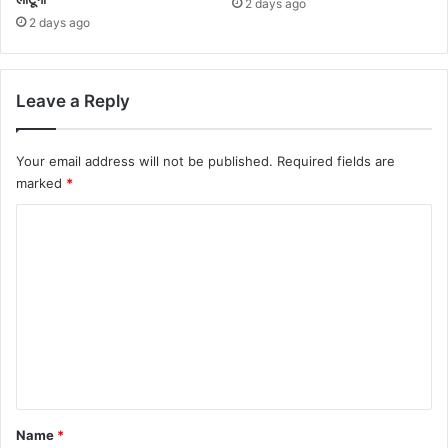
2 days ago
2 days ago
Leave a Reply
Your email address will not be published.
Required fields are
marked
*
C
o
m
m
e
n
t
*
Name
*