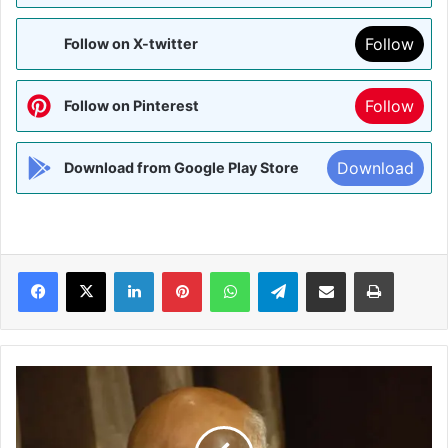
Follow
Follow on X-twitter
Follow
Follow on Pinterest
Download
Download from Google Play Store
Facebook
X
LinkedIn
Pinterest
WhatsApp
Telegram
Share via Email
Print
आंध्र
प्रदेश
के
पूर्व