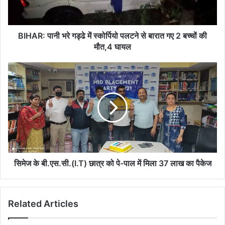
पलटने
से
बारात
गए
BIHAR: पानी भरे गड्ढे में स्कोर्पियो पलटने से बारात गए 2 बच्चों की
2
मौत,4 घायल
बच्चों
की
सिमेज
मौत,4
के
घायल
बी.एस.सी.
(I.T)
छात्र
को
पे-
पाल
में
मिला
सिमेज के बी.एस.सी.(I.T) छात्र को पे-पाल में मिला 37 लाख का पैकेज
37
लाख
का
Related Articles
पैकेज