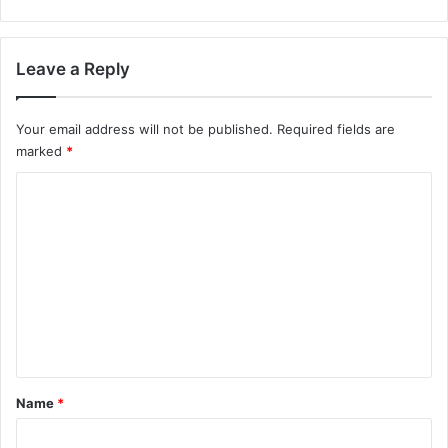
Leave a Reply
Your email address will not be published.
Required fields are
marked
*
C
o
m
m
e
n
t
*
Name
*