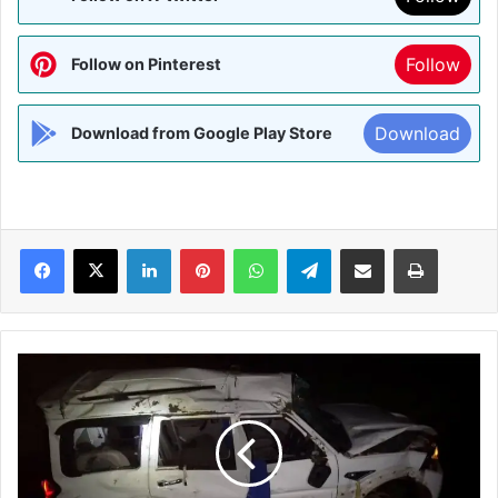
Follow
Follow on Pinterest
Download
Download from Google Play Store
Facebook
X
LinkedIn
Pinterest
WhatsApp
Telegram
Share via Email
Print
BIHAR:
पानी
भरे
गड्ढे
में
स्कोर्पियो