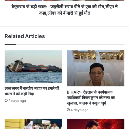
की
बेगूसराय से बड़ी खबर:- जहरीली शराब पीने से एक की मौत,डीएम ने
मौत,डीएम
कहा,लीवर की बीमारी से हुई मौत
ने
कहा,लीवर
की
Related Articles
बीमारी
से
हुई
मौत
लाल सागर में भारतीय जहाज पर हमले की
BIHAR:- रोहतास के कार्यपालक
भारत ने की कड़ी निंदा
पदाधिकारी विमल कुमार की हत्या का
2 days ago
खुलासा, चालक ने कबूला जुर्म
4 days ago