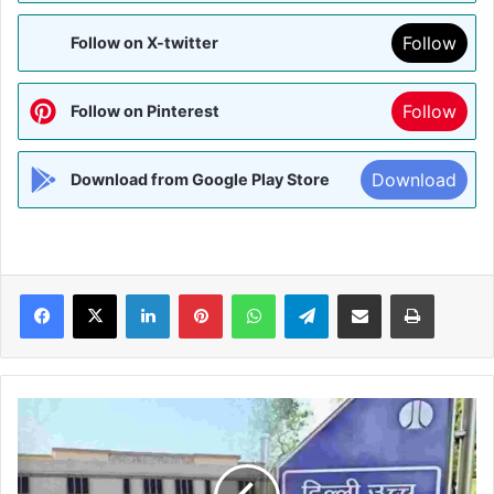
Follow
Follow on X-twitter
Follow
Follow on Pinterest
Download
Download from Google Play Store
Facebook
X
LinkedIn
Pinterest
WhatsApp
Telegram
Share via Email
Print
दिल्ली
में
आवारा
कुत्तों