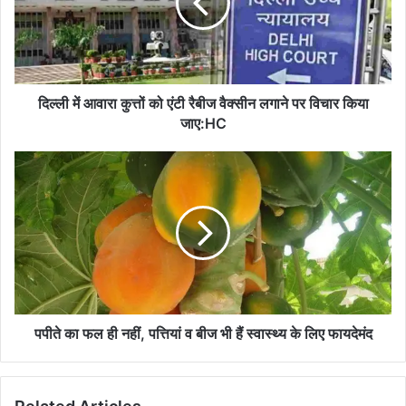
को
एंटी
रैबीज
वैक्सीन
लगाने
पर
दिल्ली में आवारा कुत्तों को एंटी रैबीज वैक्सीन लगाने पर विचार किया
विचार
जाए:HC
किया
जाए:HC
पपीते
का
फल
ही
नहीं,
पत्तियां
व
बीज
भी
हैं
पपीते का फल ही नहीं, पत्तियां व बीज भी हैं स्वास्थ्य के लिए फायदेमंद
स्वास्थ्य
के
लिए