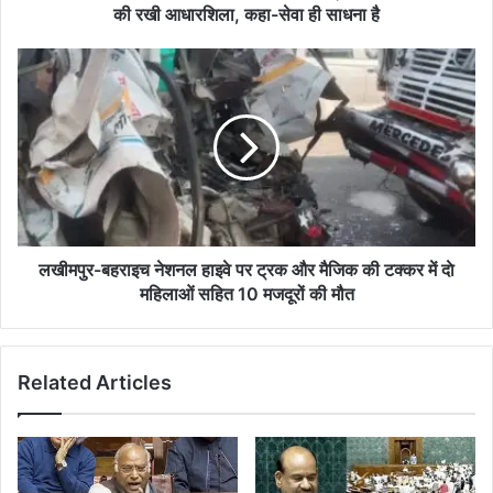
स्वास्थ्य
की रखी आधारशिला, कहा-सेवा ही साधना है
परियोजना
की
लखीमपुर-
रखी
बहराइच
आधारशिला,
नेशनल
कहा-
हाइवे
सेवा
पर
ही
ट्रक
साधना
और
है
मैजिक
की
टक्कर
लखीमपुर-बहराइच नेशनल हाइवे पर ट्रक और मैजिक की टक्कर में दाे
में
महिलाओं सहित 10 मजदूरों की मौत
दाे
महिलाओं
सहित
Related Articles
10
मजदूरों
की
मौत