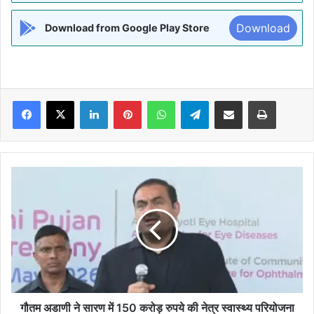
Download
Download from Google Play Store
Facebook
X
LinkedIn
Pinterest
WhatsApp
Telegram
Share via Email
Print
गौतम
अडाणी
ने
सारण
में
150
करोड़
रुपये
की
नेत्र
गौतम अडाणी ने सारण में 150 करोड़ रुपये की नेत्र स्वास्थ्य परियोजना