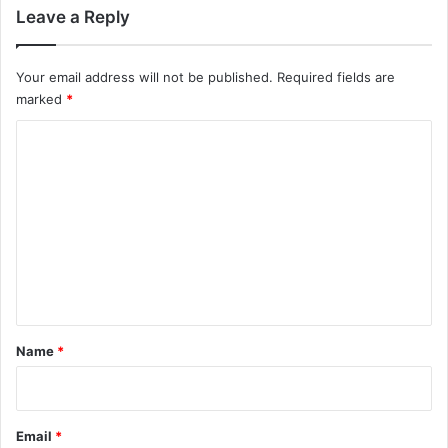
Leave a Reply
Your email address will not be published.
Required fields are
marked
*
C
o
m
m
e
n
t
*
Name
*
Email
*