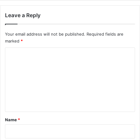
Leave a Reply
Your email address will not be published.
Required fields are
marked
*
C
o
m
m
e
n
t
*
Name
*