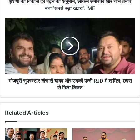
और
एशिया की विकास दर बढ़ने का अनुमान, लेकिन अमेरिका और चीन तनाव
चीन
बना ‘सबसे बड़ा खतरा’: IMF
तनाव
बना
भोजपुरी
‘सबसे
सुपरस्टार
बड़ा
खेसारी
खतरा’:
यादव
IMF
और
उनकी
पत्नी
RJD
में
शामिल,
भोजपुरी सुपरस्टार खेसारी यादव और उनकी पत्नी RJD में शामिल, छपरा
छपरा
से मिला टिकट
से
मिला
टिकट
Related Articles