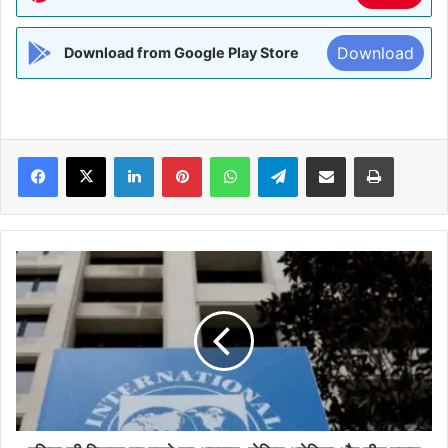
Download
Download from Google Play Store
Facebook
X
LinkedIn
Pinterest
WhatsApp
Telegram
Share via Email
Print
एशिया
की
विकास
दर
बढ़ने
का
अनुमान,
लेकिन
अमेरिका