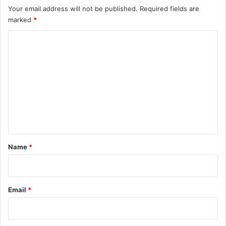
Your email address will not be published.
Required fields are
marked
*
C
o
m
m
e
n
t
*
Name
*
Email
*