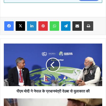
Facebook
X
LinkedIn
Pinterest
WhatsApp
Telegram
Share via Email
Print
पीएम
मोदी
ने
नेपाल
के
प्रधानमंत्री
देउबा
से
मुलाकात
की
पीएम मोदी ने नेपाल के प्रधानमंत्री देउबा से मुलाकात की
आठ
हजार