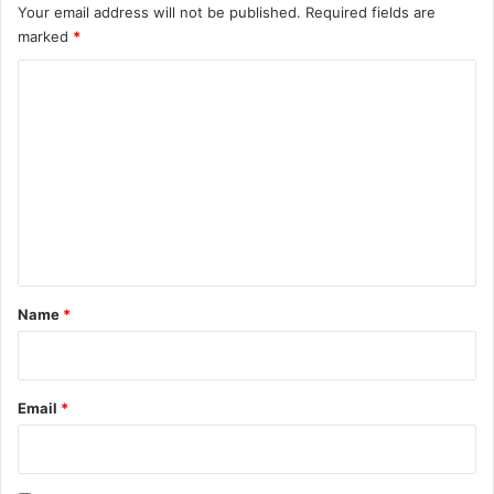
Your email address will not be published.
Required fields are
marked
*
C
o
m
m
e
n
t
*
Name
*
Email
*