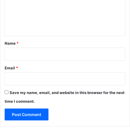
m
e
n
t
*
Name
*
Email
*
Save my name, email, and website in this browser for the next
time I comment.