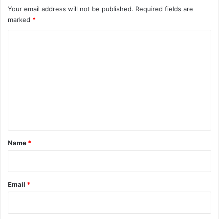
Your email address will not be published.
Required fields are
marked
*
C
o
m
m
e
n
t
*
Name
*
Email
*