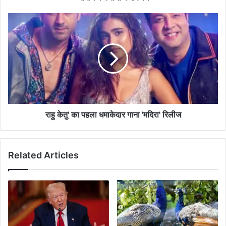
निर्वाचन
आयोग
राहु
में
केतु'
कराया
का
पंजीकरण
पहला
धमाकेदार
गाना
'मदिरा'
रिलीज
राहु केतु' का पहला धमाकेदार गाना 'मदिरा' रिलीज
Related Articles