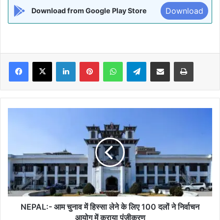
Download
Download from Google Play Store
Facebook
X
LinkedIn
Pinterest
WhatsApp
Telegram
Share via Email
Print
NEPAL:-
आम
चुनाव
में
हिस्सा
लेने
के
लिए
100
दलों
NEPAL:- आम चुनाव में हिस्सा लेने के लिए 100 दलों ने निर्वाचन
ने
आयोग में कराया पंजीकरण