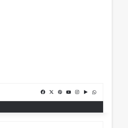
Facebook
X
Pinterest
YouTube
Instagram
Google Play
WhatsApp