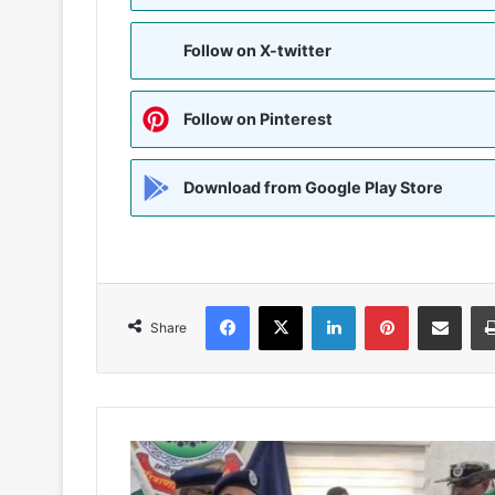
Follow on X-twitter
Follow on Pinterest
Download from Google Play Store
Facebook
X
LinkedIn
Pinterest
Share via Emai
Share
छत्तीसगढ़
में