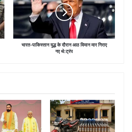
युद्ध
के
दौरान
आठ
विमान
मार
गिराए
गए
भारत-पाकिस्तान युद्ध के दौरान आठ विमान मार गिराए
थे:ट्रंप
गए थे:ट्रंप