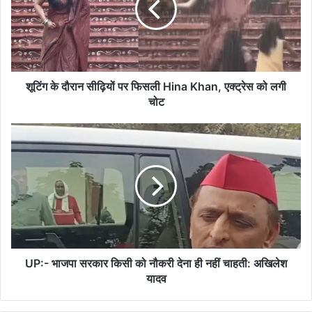
पर
फिसली
Hina
Khan,
एक्ट्रेस
को
शूटिंग के दौरान सीढ़ियों पर फिसली Hina Khan, एक्ट्रेस को लगी
लगी
चोट
चोट
UP:-
भाजपा
सरकार
किसी
को
नौकरी
देना
ही
नहीं
चाहती:
UP:- भाजपा सरकार किसी को नौकरी देना ही नहीं चाहती: अखिलेश
अखिलेश
यादव
यादव