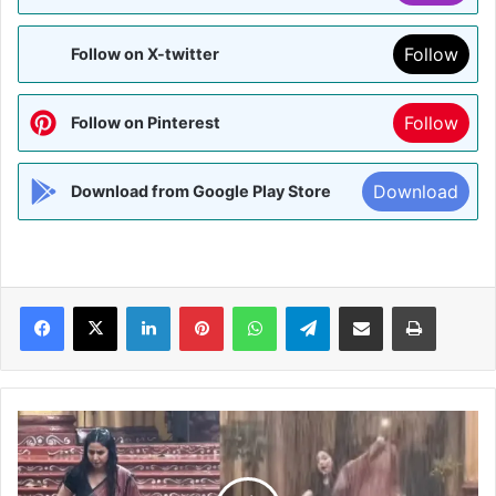
Follow
Follow on X-twitter
Follow
Follow on Pinterest
Download
Download from Google Play Store
Facebook
X
LinkedIn
Pinterest
WhatsApp
Telegram
Share via Email
Print
शूटिंग
के
दौरान
सीढ़ियों