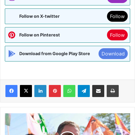
Follow
Follow on X-twitter
Follow
Follow on Pinterest
Download
Download from Google Play Store
Facebook
X
LinkedIn
Pinterest
WhatsApp
Telegram
Share via Email
Print
मोदी
चाहते
हैं
आप