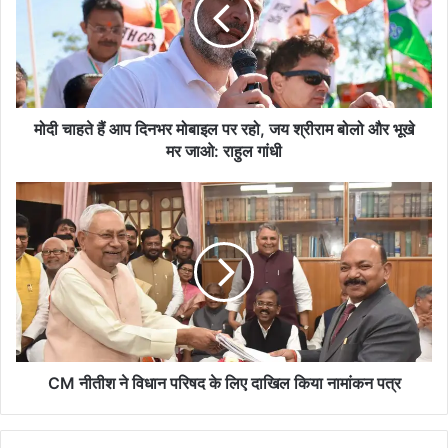
दिनभर
मोबाइल
पर
रहो,
जय
श्रीराम
मोदी चाहते हैं आप दिनभर मोबाइल पर रहो, जय श्रीराम बोलो और भूखे
बोलो
मर जाओ: राहुल गांधी
और
भूखे
CM
मर
नीतीश
जाओ:
ने
राहुल
विधान
गांधी
परिषद
के
लिए
दाखिल
किया
नामांकन
CM नीतीश ने विधान परिषद के लिए दाखिल किया नामांकन पत्र
पत्र