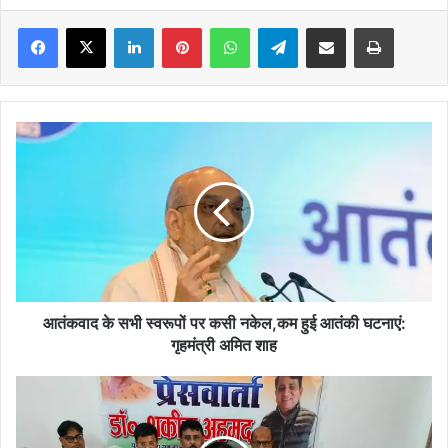
Facebook
X
LinkedIn
Pinterest
WhatsApp
Telegram
Share via Email
Print
आतंकवाद
के
सभी
स्वरूपों
पर
कसी
नकेल,कम
हुई
आतंकी
घटनाएं:
आतंकवाद के सभी स्वरूपों पर कसी नकेल,कम हुई आतंकी घटनाएं:
गृहमंत्री
गृहमंत्री अमित शाह
अमित
शाह
अपनी
विफलता
छुपाने
के