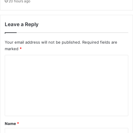
20 hours ago
Leave a Reply
Your email address will not be published.
Required fields are
marked
*
C
o
m
m
e
n
t
*
Name
*