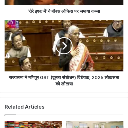
कब्जा
'तेरे इश्क में' ने बॉक्स ऑफिस पर जमाया कब्जा
राज्यसभा
ने
मणिपुर
GST
(दूसरा
संशोधन)
विधेयक,
2025
लोकसभा
को
राज्यसभा ने मणिपुर GST (दूसरा संशोधन) विधेयक, 2025 लोकसभा
लौटाया
को लौटाया
Related Articles