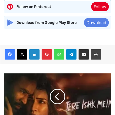
Follow
Follow on Pinterest
Download
Download from Google Play Store
Facebook
X
LinkedIn
Pinterest
WhatsApp
Telegram
Share via Email
Print
'तेरे
इश्क
में'
ने
बॉक्स
ऑफिस
पर
जमाया